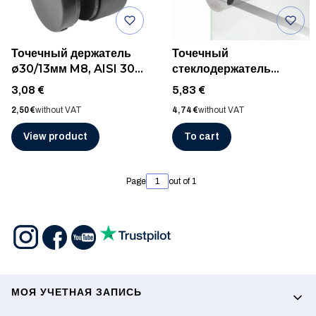
Точечный держатель
Точечный
ø30/13мм M8, AISI 304,
стеклодержатель
RAL 9005 матовый
ø30/37мм M6 с
Price
Price
3,08 €
5,83 €
отверстием для трубы
Price
Price
2,50 €
without VAT
4,74 €
without VAT
ø10мм, AISI 316, ШЛИФ
View product
To cart
Page
out of 1
Footer menu
МОЯ УЧЕТНАЯ ЗАПИСЬ