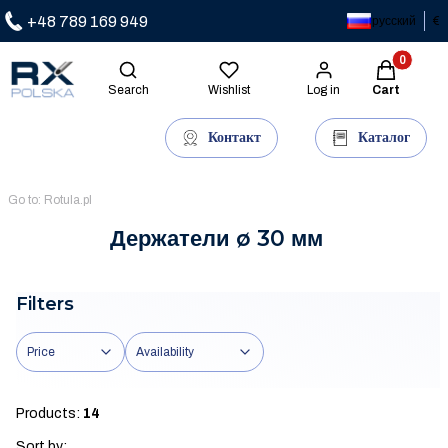
+48 789 169 949
русский
€
Products in
Open search engine
Search
Wishlist
Log in
Cart
Контакт
Каталог
Go to:
Rotula.pl
Держатели ø 30 мм
Filters
Price
Availability
End of filters
Products:
14
Sort by: