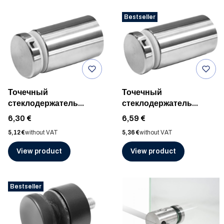
Bestseller
Точечный
Точечный
стеклодержатель
стеклодержатель
ø30мм/дист. 40мм, к
ø30мм/дист. 50мм, к
Price
Price
6,30 €
6,59 €
плоской поверхности,
плоской поверхности,
Price
Price
5,12 €
without VAT
5,36 €
without VAT
AISI 304, ШЛИФ
AISI 304, ШЛИФ
View product
View product
Bestseller