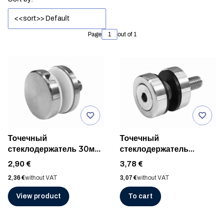
List of products
<<sort>> Default
Page
out of 1
Точечный
Точечный
стеклодержатель 30мм,
стеклодержатель
диам. 4 мм, AISI 304,
ø30/8мм для плоской
Price
Price
2,90 €
3,78 €
ШЛИФ
поверхности, AISI 304,
Price
Price
2,36 €
without VAT
3,07 €
without VAT
ШЛИФ
View product
To cart