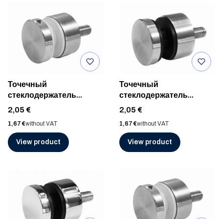
Точечный
Точечный
стеклодержатель
стеклодержатель
ø30мм к плоской
ø30мм для плоской
Price
Price
2,05 €
2,05 €
поверхности, AISI 304,
поверхности, AISI 304,
Price
Price
1,67 €
without VAT
1,67 €
without VAT
ШЛИФ
ШЛИФ
View product
View product