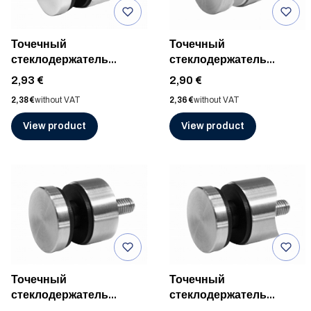
Точечный
Точечный
стеклодержатель
стеклодержатель
ø30мм к плоской
ø30мм к плоской
Price
Price
2,93 €
2,90 €
поверхности, AISI 316,
поверхности, AISI 316,
Price
Price
2,38 €
without VAT
2,36 €
without VAT
ПОЛИР
ШЛИФ
View product
View product
Точечный
Точечный
стеклодержатель
стеклодержатель
ø30мм для плоской
ø30мм/ø42,4мм, AISI