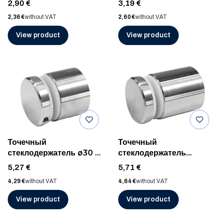
Price
Price
2,90 €
3,19 €
поверхности, AISI 316,
304, ШЛИФ
Price
Price
2,36 €
without VAT
2,60 €
without VAT
ШЛИФ
View product
View product
Точечный
Точечный
стеклодержатель ø30 /
стеклодержатель
20мм M8, AISI 304,
ø30мм/дист. 30мм, для
Price
Price
5,27 €
5,71 €
ШЛИФ
плоской поверхности,
Price
Price
4,29 €
without VAT
4,64 €
without VAT
AISI 304, ШЛИФ
View product
View product