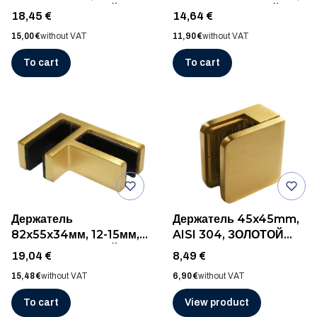
AISI 316, ЗОЛОТОЙ
AISI 316, ЗОЛОТОЙ
Price
Price
18,45 €
14,64 €
ШЛИФ
ШЛИФ
Price
Price
15,00 €
without VAT
11,90 €
without VAT
To cart
To cart
Держатель
Держатель 45x45mm,
82x55x34мм, 12-15мм,
AISI 304, ЗОЛОТОЙ
AISI 316, ЗОЛОТОЙ
ШЛИФ
Price
Price
19,04 €
8,49 €
ШЛИФ
Price
Price
15,48 €
without VAT
6,90 €
without VAT
To cart
View product