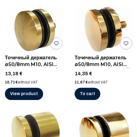
Точечный держатель
Точечный держатель
ø50/8mm M10, AISI
ø50/8mm M10, AISI
304, ШЛИФ ЗОЛОТОЙ
304, ПОЛИР ЗОЛОТОЙ
Price
Price
13,18 €
14,35 €
Price
Price
10,71 €
without VAT
11,67 €
without VAT
View product
To cart