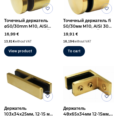
Точечный держатель
Точечный держатель fi
ø50/30mm M10, AISI
50/30мм M10, AISI 304,
304, ШЛИФ ЗОЛОТОЙ
ПОЛИР ЗОЛОТОЙ
Price
Price
16,99 €
19,91 €
Price
Price
13,81 €
without VAT
16,19 €
without VAT
View product
To cart
Держатель
Держатель
103x34x25мм, 12-15 мм,
48x65x34мм 12-15мм,