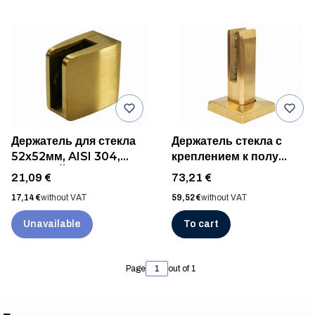
Держатель для стекла
Держатель стекла с
52х52мм, AISI 304,
креплением к полу
ЗОЛОТОЙ ШЛИФ
SPIGOT 50x50мм
Price
Price
21,09 €
73,21 €
H=182мм Стекло 12-
Price
Price
17,14 €
without VAT
59,52 €
without VAT
17,52мм, AISI 304,
ЗОЛОТОЙ ШЛИФ
Unavailable
To cart
Page
out of 1