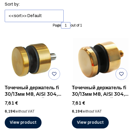
List of products
Sort by:
<<sort>> Default
Page
out of 1
Точечный держатель fi
Точечный держатель fi
30/13мм M8, AISI 304,
30/13мм M8, AISI 304,
ШЛИФ ЗОЛОТОЙ
ПОЛИР ЗОЛОТОЙ
Price
Price
7,61 €
7,61 €
Price
Price
6,19 €
without VAT
6,19 €
without VAT
View product
View product