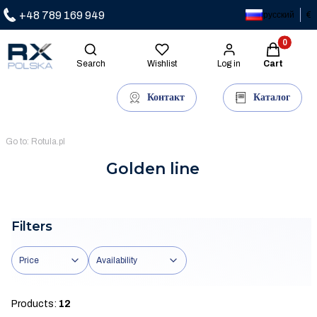
+48 789 169 949
русский
€
Products in
Open search engine
Search
Wishlist
Log in
Cart
Контакт
Каталог
Go to:
Rotula.pl
Golden line
Filters
Price
Availability
End of filters
Products:
12