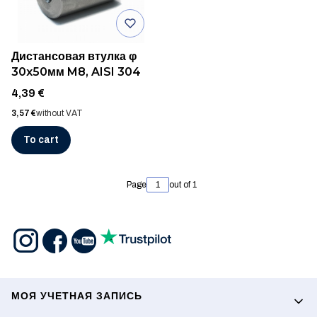
Дистансовая втулка φ
30x50мм M8, AISI 304
Price
4,39 €
Price
3,57 €
without VAT
To cart
Page
out of 1
Footer menu
МОЯ УЧЕТНАЯ ЗАПИСЬ