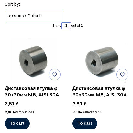
List of products
Sort by:
<<sort>> Default
Page
out of 1
Дистансовая втулка φ
Дистансовая втулка φ
30x20мм M8, AISI 304
30x30мм M8, AISI 304
Price
Price
3,51 €
3,81 €
Price
Price
2,86 €
without VAT
3,10 €
without VAT
To cart
To cart