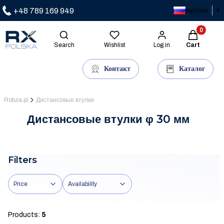
+48 789 169 949
русский
€
Products in
Open search engine
Search
Wishlist
Log in
Cart
Контакт
Каталог
Rotula.pl
Дистансовые втулки
Дистансовые втулки φ 30 мм
Filters
Price
Availability
End of filters
Products:
5