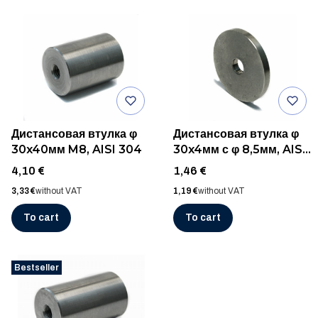
Дистансовая втулка φ
Дистансовая втулка φ
30x40мм M8, AISI 304
30x4мм с φ 8,5мм, AISI
304
Price
Price
4,10 €
1,46 €
Price
Price
3,33 €
without VAT
1,19 €
without VAT
To cart
To cart
Bestseller