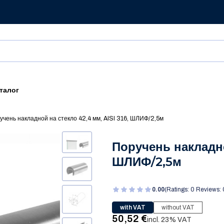
талог
учень накладной на стекло 42,4 мм, AISI 316, ШЛИФ/2,5м
Поручень накладно
ШЛИФ/2,5м
0.00
(Ratings: 0 Reviews: 
with VAT
without VAT
Price
50,52 €
incl. 23% VAT
incl.
23%
VAT