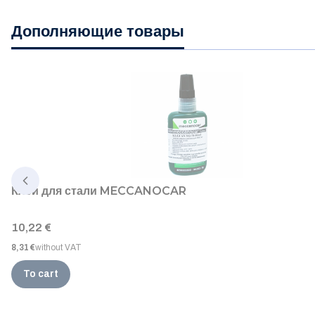
Дополняющие товары
Клей для стали MECCANOCAR
Price
10,22 €
Price
8,31 €
without VAT
To cart