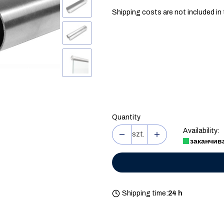
Shipping costs are not included in 
Wybierz wariant produktu:
Individual variants may differ in pric
*
Резинка под поручень/2,5м
Select
Quantity
Availability:
szt.
заканчив
Shipping time:
24 h