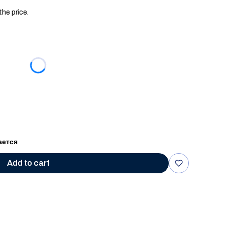
the price.
e
ается
Add to cart