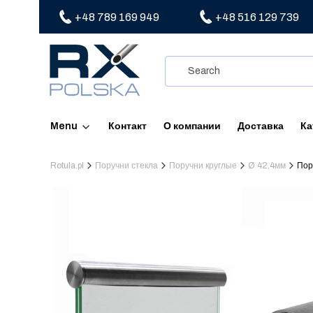
+48 789 169 949
+48 516 129 739
Menu
Контакт
О компании
Доставка
Ка
Rotula.pl
Поручни стекла
Поручни круглые
Ø 42,4мм
Пор