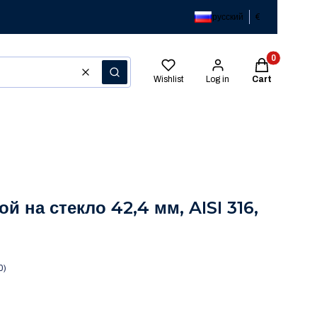
русский
€
Products in t
Clear
Search
Wishlist
Log in
Cart
й на стекло 42,4 мм, AISI 316,
0)