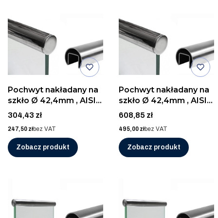
Pochwyt nakładany na
Pochwyt nakładany na
szkło Ø 42,4mm , AISI
szkło Ø 42,4mm , AISI
316, POLER/2,5m
316, POLER/5m
Cena
Cena
304,43 zł
608,85 zł
Cena
Cena
247,50 zł
bez VAT
495,00 zł
bez VAT
Zobacz produkt
Zobacz produkt