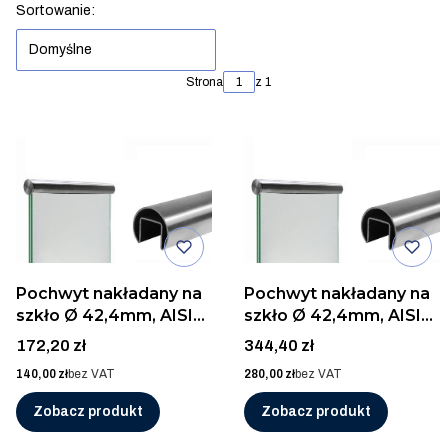
Lista produktów
Sortowanie:
Domyślne
Strona
z 1
Pochwyt nakładany na
Pochwyt nakładany na
szkło Ø 42,4mm, AISI
szkło Ø 42,4mm, AISI
304, SZLIF/2,5m
304, SZLIF/5m
Cena
Cena
172,20 zł
344,40 zł
Cena
Cena
140,00 zł
bez VAT
280,00 zł
bez VAT
Zobacz produkt
Zobacz produkt