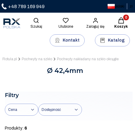
+48 789 169 949
polski
zł
Produkty 
Otwórz wyszukiwarkę
Szukaj
Ulubione
Zaloguj się
Koszyk
Kontakt
Katalog
Rotula.pl
Pochwyty na szkło
Pochwyty nakładany na szkło okrągłe
Ø 42,4mm
Filtry
Cena
Dostępność
Koniec filtrów
Produkty:
6