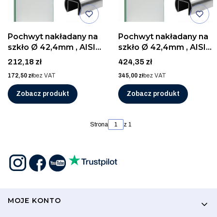
Pochwyt nakładany na
Pochwyt nakładany na
szkło Ø 42,4mm , AISI
szkło Ø 42,4mm , AISI
316, SZLIF/2,5m
316, SZLIF/5m
Cena
Cena
212,18 zł
424,35 zł
Cena
Cena
172,50 zł
bez VAT
345,00 zł
bez VAT
Zobacz produkt
Zobacz produkt
Strona
z 1
Linki w stopce
MOJE KONTO