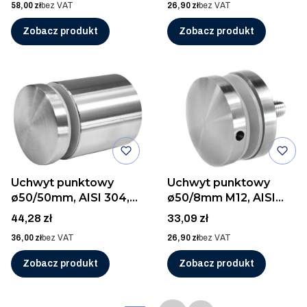
Cena
Cena
58,00 zł
bez VAT
26,90 zł
bez VAT
Zobacz produkt
Zobacz produkt
Uchwyt punktowy
Uchwyt punktowy
ø50/50mm, AISI 304,
ø50/8mm M12, AISI
SZLIF
304, SZLIF
Cena
Cena
44,28 zł
33,09 zł
Cena
Cena
36,00 zł
bez VAT
26,90 zł
bez VAT
Zobacz produkt
Zobacz produkt