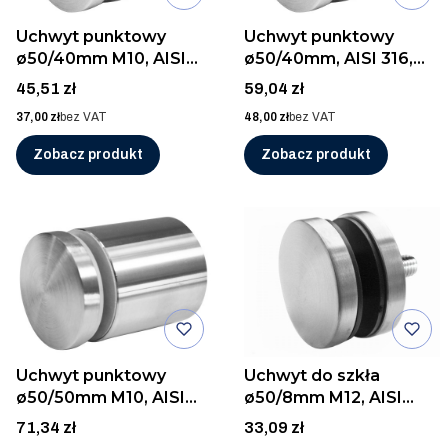
Uchwyt punktowy
Uchwyt punktowy
ø50/40mm M10, AISI
ø50/40mm, AISI 316,
304, SZLIF
SZLIF
Cena
Cena
45,51 zł
59,04 zł
Cena
Cena
37,00 zł
bez VAT
48,00 zł
bez VAT
Zobacz produkt
Zobacz produkt
Uchwyt punktowy
Uchwyt do szkła
ø50/50mm M10, AISI
ø50/8mm M12, AISI
316, SZLIF
304, SZLIF
Cena
Cena
71,34 zł
33,09 zł