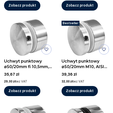
Zobacz produkt
Zobacz produkt
Bestseller
Uchwyt punktowy
Uchwyt punktowy
ø50/20mm fi 10,5mm,
ø50/20mm M10, AISI
AISI 304, SZLIF
304, SZLIF
Cena
Cena
35,67 zł
39,36 zł
Cena
Cena
29,00 zł
bez VAT
32,00 zł
bez VAT
Zobacz produkt
Zobacz produkt