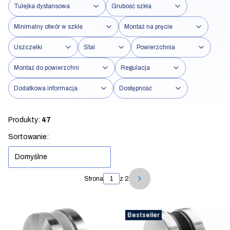
Tulejka dystansowa
Grubość szkła
Minimalny otwór w szkle
Montaż na pręcie
Uszczelki
Stal
Powierzchnia
Montaż do powierzchni
Regulacja
Dodatkowa informacja
Dostępność
Koniec filtrów
Produkty:
47
Lista produktów
Sortowanie:
Domyślne
Strona
z 2
Następne produkty
Bestseller