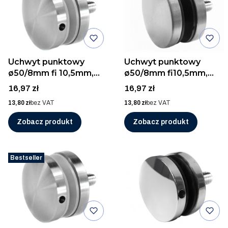
Uchwyt punktowy
Uchwyt punktowy
ø50/8mm fi 10,5mm,
ø50/8mm fi10,5mm,
AISI 304, SZLIF
AISI 304, SZLIF
Cena
Cena
16,97 zł
16,97 zł
Cena
Cena
13,80 zł
bez VAT
13,80 zł
bez VAT
Zobacz produkt
Zobacz produkt
Bestseller