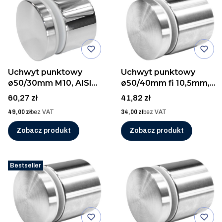
Uchwyt punktowy
Uchwyt punktowy
ø50/30mm M10, AISI
ø50/40mm fi 10,5mm,
304, POLER
AISI 304, SZLIF
Cena
Cena
60,27 zł
41,82 zł
Cena
Cena
49,00 zł
bez VAT
34,00 zł
bez VAT
Zobacz produkt
Zobacz produkt
Bestseller