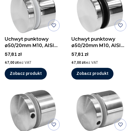
Uchwyt punktowy
Uchwyt punktowy
ø50/20mm M10, AISI
ø50/20mm M10, AISI
304, POLER
304, POLER
Cena
Cena
57,81 zł
57,81 zł
Cena
Cena
47,00 zł
bez VAT
47,00 zł
bez VAT
Zobacz produkt
Zobacz produkt