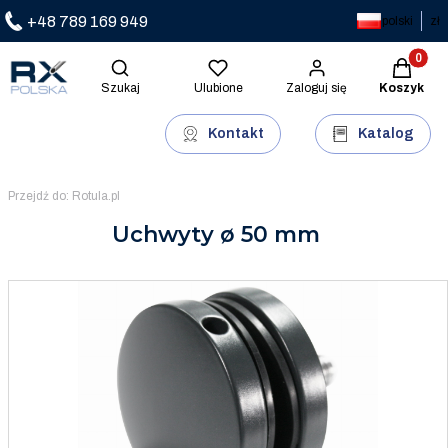
+48 789 169 949
polski
zł
Produkty 
Otwórz wyszukiwarkę
Szukaj
Ulubione
Zaloguj się
Koszyk
Kontakt
Katalog
Przejdź do:
Rotula.pl
Uchwyty ø 50 mm