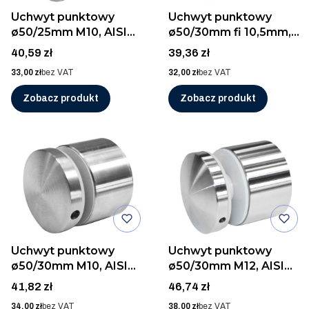
Uchwyt punktowy
Uchwyt punktowy
ø50/25mm M10, AISI
ø50/30mm fi 10,5mm,
304, SZLIF
AISI 304, SZLIF
Cena
Cena
40,59 zł
39,36 zł
Cena
Cena
33,00 zł
bez VAT
32,00 zł
bez VAT
Zobacz produkt
Zobacz produkt
Uchwyt punktowy
Uchwyt punktowy
ø50/30mm M10, AISI
ø50/30mm M12, AISI
304, SZLIF
304, SZLIF
Cena
Cena
41,82 zł
46,74 zł
Cena
Cena
34,00 zł
bez VAT
38,00 zł
bez VAT