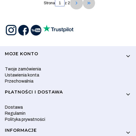
Strona
z 2
Przejdź do ostatniej s
Linki w stopce
MOJE KONTO
Twoje zamówienia
Ustawienia konta
Przechowalnia
PŁATNOŚCI I DOSTAWA
Dostawa
Regulamin
Polityka prywatności
INFORMACJE