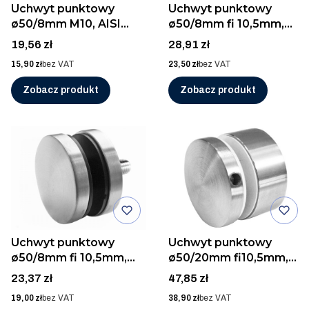
Uchwyt punktowy
Uchwyt punktowy
ø50/8mm M10, AISI
ø50/8mm fi 10,5mm,
304, SZLIF
AISI 304, POLER
Cena
Cena
19,56 zł
28,91 zł
Cena
Cena
15,90 zł
bez VAT
23,50 zł
bez VAT
Zobacz produkt
Zobacz produkt
Uchwyt punktowy
Uchwyt punktowy
ø50/8mm fi 10,5mm,
ø50/20mm fi10,5mm,
AISI 304, SZLIF
AISI 316, SZLIF
Cena
Cena
23,37 zł
47,85 zł
Cena
Cena
19,00 zł
bez VAT
38,90 zł
bez VAT