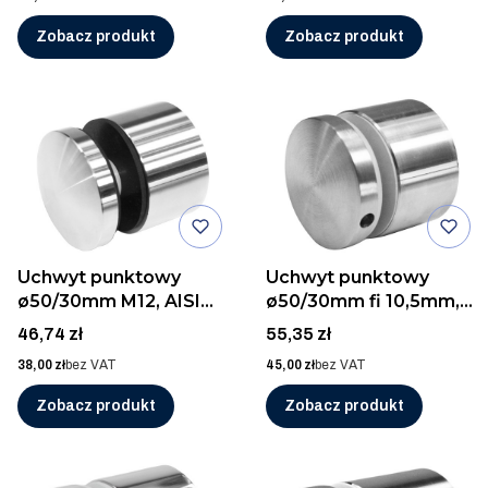
Zobacz produkt
Zobacz produkt
Uchwyt punktowy
Uchwyt punktowy
ø50/30mm M12, AISI
ø50/30mm fi 10,5mm,
304, SZLIF
AISI 316, SZLIF
Cena
Cena
46,74 zł
55,35 zł
Cena
Cena
38,00 zł
bez VAT
45,00 zł
bez VAT
Zobacz produkt
Zobacz produkt