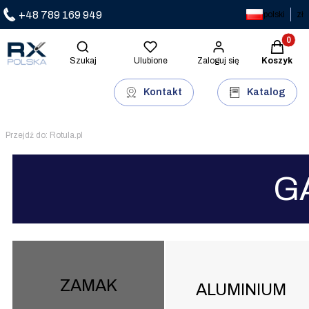
+48 789 169 949
polski
zł
Produkty 
Otwórz wyszukiwarkę
Szukaj
Ulubione
Zaloguj się
Koszyk
Kontakt
Katalog
Przejdź do:
Rotula.pl
G
ZAMAK
ALUMINIUM