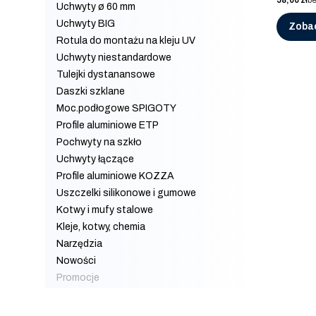
58,00 zł
b
Uchwyty ø 60 mm
Uchwyty BIG
Zoba
Rotula do montażu na kleju UV
Uchwyty niestandardowe
Tulejki dystanansowe
Daszki szklane
Moc.podłogowe SPIGOTY
Profile aluminiowe ETP
Pochwyty na szkło
Uchwyty łączące
Profile aluminiowe KOZZA
Uszczelki silikonowe i gumowe
Kotwy i mufy stalowe
Kleje, kotwy, chemia
Narzędzia
Nowości
Promocje
Koniec menu