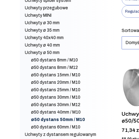
Uchwyty spider system
Uchwyty przegubowe
Regulac
Uchwyty MINI
Uchwyty ø 30 mm
Koniec f
List
Uchwyty ø 35 mm
Sortowa
Uchwyty 40x40 mm
Domyś
Uchwyty ø 40 mm
Uchwyty ø 50 mm
ø50 dystans 8mm / M10
ø50 dystans 8mm / M12
ø50 dystans 15mm / M10
ø50 dystans 20mm / M10
ø50 dystans 25mm / M10
ø50 dystans 30mm / M10
ø50 dystans 30mm / M12
ø50 dystans 40mm / M10
Uchwy
ø50 dystans 50mm / M10
ø50/5
ø50 dystans 60mm / M10
316, S
Cena
71,34 z
Uchwyty z dystansem regulowanym
Cena