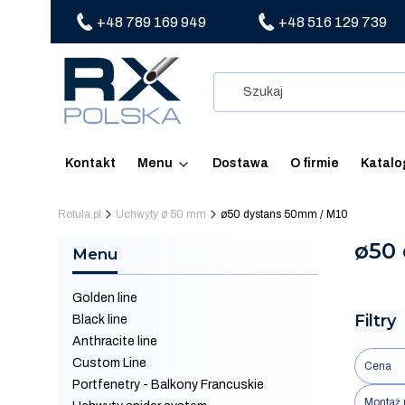
+48 789 169 949
+48 516 129 739
Kontakt
Menu
Dostawa
O firmie
Katalo
Rotula.pl
Uchwyty ø 50 mm
ø50 dystans 50mm / M10
ø50
Menu
Golden line
Filtry
Black line
Anthracite line
Custom Line
Cena
Portfenetry - Balkony Francuskie
Montaż 