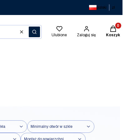
polski
zł
Produkty w kos
Wyczyść
Szukaj
Ulubione
Zaloguj się
Koszyk
kła
Minimalny otwór w szkle
Montaż do powierzchni