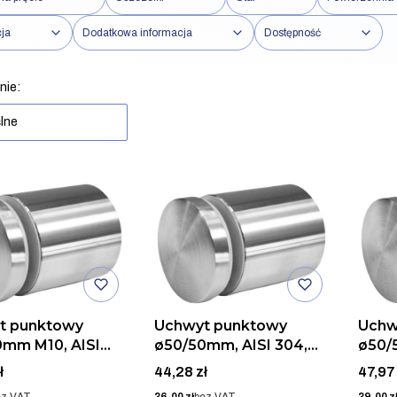
ja
Dodatkowa informacja
Dostępność
iltrów
a produktów
nie:
lne
t punktowy
Uchwyt punktowy
Uchw
0mm M10, AISI
ø50/50mm, AISI 304,
ø50/
ZLIF
SZLIF
304, 
Cena
Cena
ł
44,28 zł
47,97 
Cena
Cena