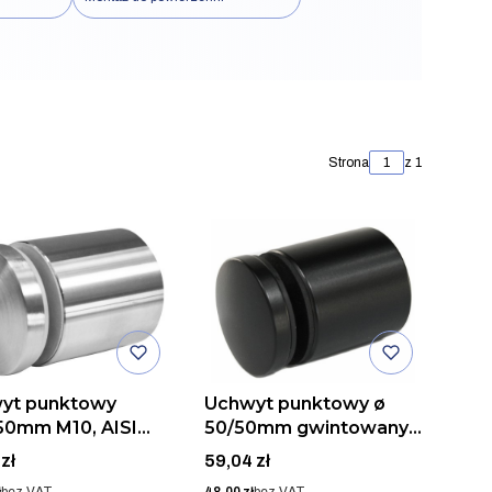
Strona
z 1
yt punktowy
Uchwyt punktowy ø
50mm M10, AISI
50/50mm gwintowany
SZLIF
M10, AISI 304, RAL
Cena
zł
59,04 zł
9005 mat
Cena