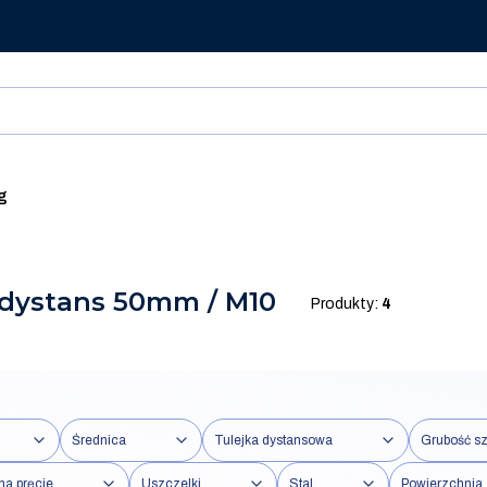
g
 dystans 50mm / M10
Produkty:
4
Średnica
Tulejka dystansowa
Grubość sz
na pręcie
Uszczelki
Stal
Powierzchnia