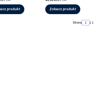
ł
bez VAT
48,00 zł
bez VAT
acz produkt
Zobacz produkt
Strona
z 1