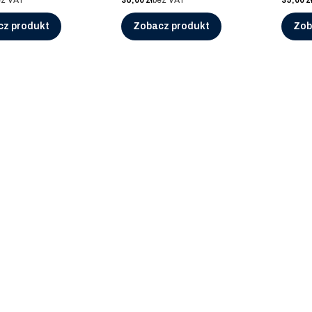
ez VAT
36,00 zł
bez VAT
39,00 z
cz produkt
Zobacz produkt
Zob