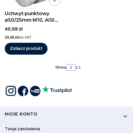
Uchwyt punktowy
ø50/25mm M10, AISI
304, SZLIF
Cena
40,59 zł
Cena
33,00 zł
bez VAT
Zobacz produkt
Strona
z 1
Linki w stopce
MOJE KONTO
Twoje zamówienia