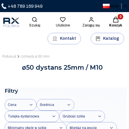
+48 789 169 949
polski
zł
Produkty 
Otwórz wyszukiwarkę
Szukaj
Ulubione
Zaloguj się
Koszyk
Kontakt
Katalog
Rotula.pl
Uchwyty ø 50 mm
ø50 dystans 25mm / M10
Filtry
Cena
Średnica
Tulejka dystansowa
Grubość szkła
Minimalny otwór w szkle
Montaż na pręcie