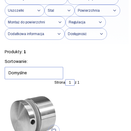
Uszczelki
Stal
Powierzchnia
Montaż do powierzchni
Regulacja
Dodatkowa informacja
Dostępność
Koniec filtrów
Produkty:
1
Lista produktów
Sortowanie:
Domyślne
Strona
z 1