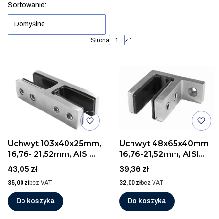
Lista produktów
Sortowanie:
Domyślne
Strona
z 1
Uchwyt 103x40x25mm,
Uchwyt 48x65x40mm
16,76- 21,52mm, AISI
16,76-21,52mm, AISI
316, SZLIF
316, SZLIF
Cena
Cena
43,05 zł
39,36 zł
Cena
Cena
35,00 zł
bez VAT
32,00 zł
bez VAT
Do koszyka
Do koszyka