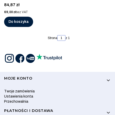
AISI 316, SZLIF
Cena
84,87 zł
Cena
69,00 zł
bez VAT
Do koszyka
Strona
z 1
Linki w stopce
MOJE KONTO
Twoje zamówienia
Ustawienia konta
Przechowalnia
PŁATNOŚCI I DOSTAWA