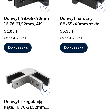
Uchwyt 48x65x40mm
Uchwyt narożny
16,76-21,52mm, AISI
88x55x40mm szkło
316, RAL 9005 MAT
16,76 - 21,52mm, AISI
Cena
Cena
51,66 zł
55,35 zł
316, RAL 9005 MAT
Cena
Cena
42,00 zł
bez VAT
45,00 zł
bez VAT
Do koszyka
Do koszyka
Uchwyt z regulacją
kąta, 16,76-21,52mm,