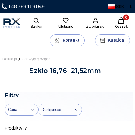
+48 789 169 949
polski
zł
Produkty 
Otwórz wyszukiwarkę
Szukaj
Ulubione
Zaloguj się
Koszyk
Kontakt
Katalog
Rotula.pl
Uchwyty łączące
Szkło 16,76- 21,52mm
Filtry
Cena
Dostępność
Koniec filtrów
Produkty:
7