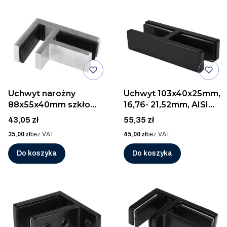
Uchwyt narożny
Uchwyt 103x40x25mm,
88x55x40mm szkło
16,76- 21,52mm, AISI
16,76 - 21,52mm, AISI
316, RAL 9005 MAT
Cena
Cena
43,05 zł
55,35 zł
316, SZLIF
Cena
Cena
35,00 zł
bez VAT
45,00 zł
bez VAT
Do koszyka
Do koszyka