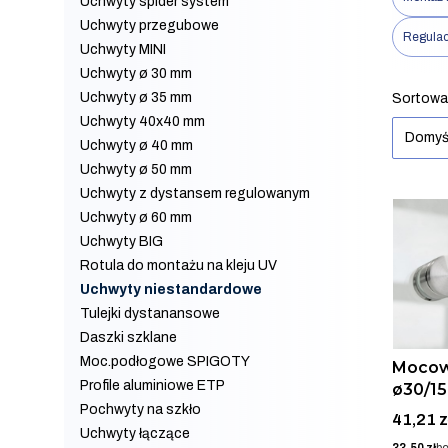
Uchwyty spider system
Uchwyty przegubowe
Regulac
Uchwyty MINI
Uchwyty ø 30 mm
Koniec f
List
Uchwyty ø 35 mm
Sortowa
Uchwyty 40x40 mm
Domyś
Uchwyty ø 40 mm
Uchwyty ø 50 mm
Uchwyty z dystansem regulowanym
Uchwyty ø 60 mm
Uchwyty BIG
Rotula do montażu na kleju UV
Uchwyty niestandardowe
Tulejki dystanansowe
Daszki szklane
Moc.podłogowe SPIGOTY
Mocow
Profile aluminiowe ETP
ø30/1
Pochwyty na szkło
AISI 3
Cena
41,21 z
Uchwyty łączące
Cena