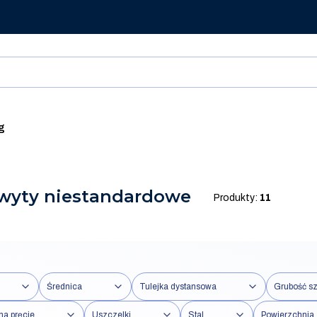
g
wyty niestandardowe
Produkty:
11
Średnica
Tulejka dystansowa
Grubość sz
na pręcie
Uszczelki
Stal
Powierzchnia