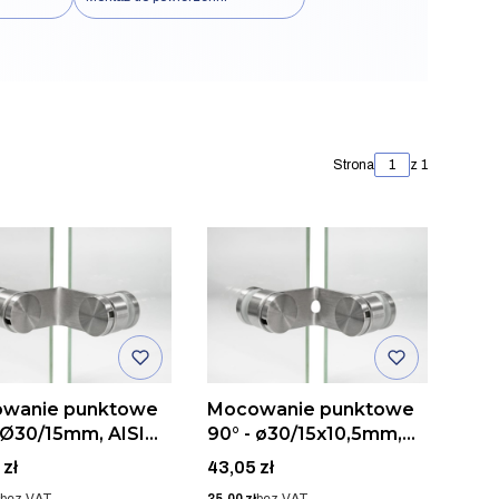
Strona
z 1
wanie punktowe
Mocowanie punktowe
 Ø30/15mm, AISI
90° - ø30/15x10,5mm,
SZLIF
AISI 304, SZLIF
Cena
 zł
43,05 zł
Cena