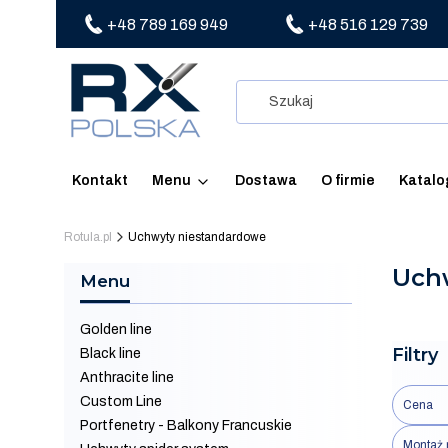
+48 789 169 949
+48 516 129 739
Kontakt
Menu
Dostawa
O firmie
Katalo
Rotula.pl
Uchwyty niestandardowe
Uch
Menu
Golden line
Filtry
Black line
Anthracite line
Custom Line
Cena
Portfenetry - Balkony Francuskie
Montaż 