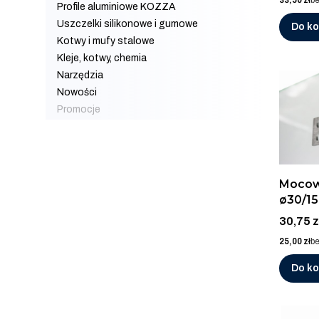
33,50 zł
b
Profile aluminiowe KOZZA
Uszczelki silikonowe i gumowe
Do k
Kotwy i mufy stalowe
Kleje, kotwy, chemia
Narzędzia
Nowości
Promocje
Koniec menu
Mocow
ø30/1
płask
Cena
30,75 z
AISI 3
Cena
25,00 zł
b
Do k