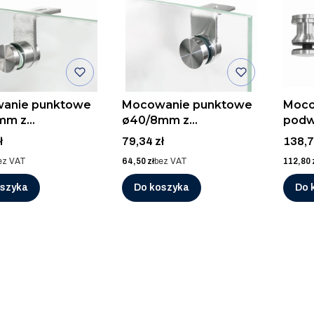
anie punktowe
Mocowanie punktowe
Moco
mm z
ø40/8mm z
podw
ikiem, AISI 304,
kątownikiem, AISI 304,
304, 
Cena
Cena
ł
79,34 zł
138,7
SZLIF
Cena
Cena
ez VAT
64,50 zł
bez VAT
112,80 
oszyka
Do koszyka
Do 