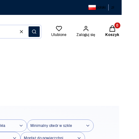
polski
zł
Produkty w kos
Wyczyść
Szukaj
Ulubione
Zaloguj się
Koszyk
kła
Minimalny otwór w szkle
Montaż do powierzchni