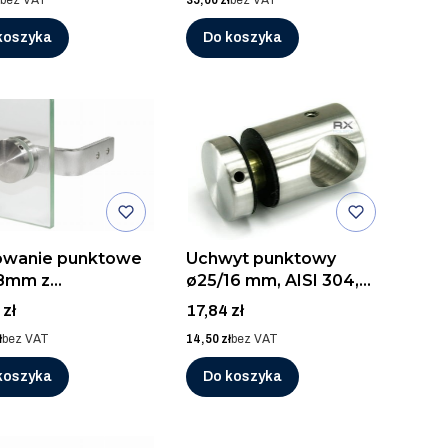
bez VAT
35,00 zł
bez VAT
koszyka
Do koszyka
wanie punktowe
Uchwyt punktowy
8mm z
ø25/16 mm, AISI 304,
nikiem, AISI 304,
SZLIF
Cena
 zł
17,84 zł
F
Cena
ł
bez VAT
14,50 zł
bez VAT
koszyka
Do koszyka