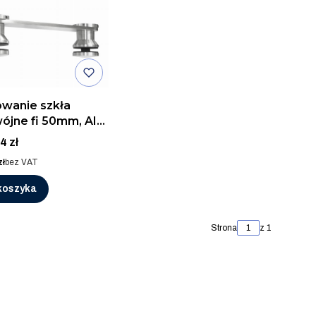
wanie szkła
ójne fi 50mm, AISI
SZLIF
4 zł
zł
bez VAT
koszyka
Strona
z 1