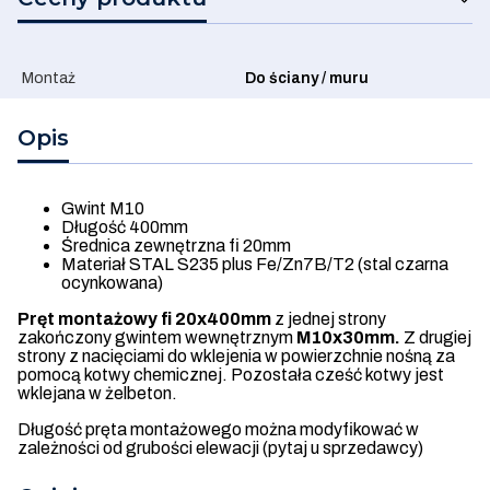
Montaż
Do ściany / muru
Opis
Gwint M10
Długość 400mm
Średnica zewnętrzna fi 20mm
Materiał STAL S235 plus Fe/Zn7B/T2 (stal czarna
ocynkowana)
Pręt montażowy fi 20x400mm
z jednej strony
zakończony gwintem wewnętrznym
M10x30mm.
Z drugiej
strony z nacięciami do wklejenia w powierzchnie nośną za
pomocą kotwy chemicznej. Pozostała cześć kotwy jest
wklejana w żelbeton.
Długość pręta montażowego można modyfikować w
zależności od grubości elewacji (pytaj u sprzedawcy)