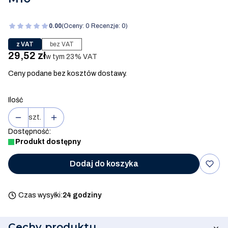
0.00
(Oceny: 0 Recenzje: 0)
z VAT
bez VAT
Cena
29,52 zł
w tym 23% VAT
w tym
23%
VAT
Ceny podane bez kosztów dostawy.
Ilość
szt.
Dostępność:
Produkt dostępny
Dodaj do koszyka
Czas wysyłki:
24 godziny
Cechy produktu