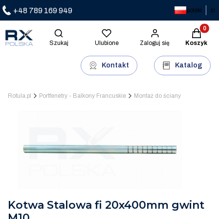
+48 789 169 949
polski
zł
Produkty 
Otwórz wyszukiwarkę
Szukaj
Ulubione
Zaloguj się
Koszyk
Kontakt
Katalog
Rotula.pl
Portfenetry - Balkony Francuskie
Montaż do ściany
Kotwa Stalowa fi 20x400mm gwint
M10