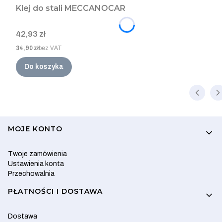
Klej do stali MECCANOCAR
Cena
42,93 zł
Cena
34,90 zł
bez VAT
Do koszyka
Linki w stopce
MOJE KONTO
Twoje zamówienia
Ustawienia konta
Przechowalnia
PŁATNOŚCI I DOSTAWA
Dostawa