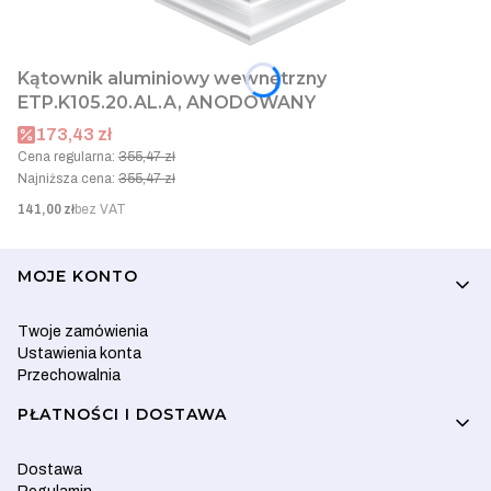
Kątownik aluminiowy wewnętrzny
ETP.K105.20.AL.A, ANODOWANY
Cena promocyjna
173,43 zł
Cena regularna:
355,47 zł
Najniższa cena:
355,47 zł
Cena
141,00 zł
bez VAT
Linki w stopce
MOJE KONTO
Twoje zamówienia
Ustawienia konta
Przechowalnia
PŁATNOŚCI I DOSTAWA
Dostawa