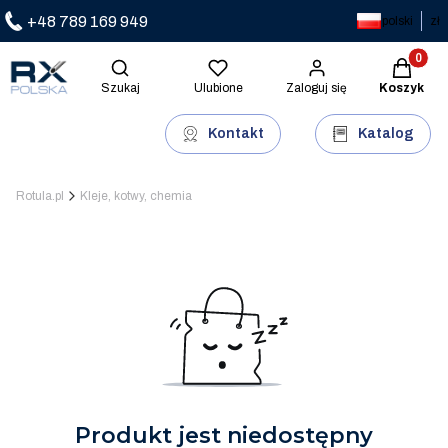
+48 789 169 949
polski
zł
Produkty 
Otwórz wyszukiwarkę
Szukaj
Ulubione
Zaloguj się
Koszyk
Kontakt
Katalog
Rotula.pl
Kleje, kotwy, chemia
Produkt jest niedostępny